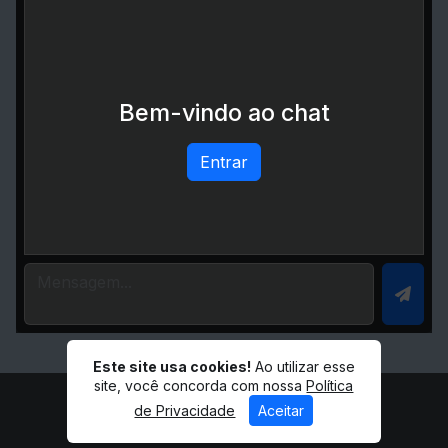
Bem-vindo ao chat
Entrar
Este site usa cookies!
Ao utilizar esse
site, você concorda com nossa
Política
de Privacidade
Aceitar
© RC 88,7 FM - Todos os direitos reservados.