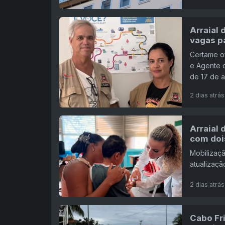
Arraial
vagas p
Certame o
e Agente d
de 17 de 
2 dias atrás
Arraial
com doi
Mobilizaçã
atualizaçã
2 dias atrás
Cabo Fr