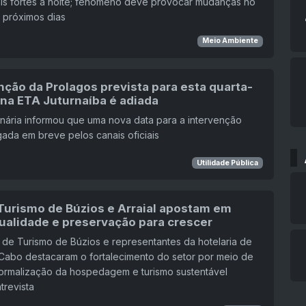
ais fortes à noite; fenômeno deve provocar mudanças no
 próximos dias
Meio Ambiente
ção da Prolagos prevista para esta quarta-
) na ETA Juturnaíba é adiada
nária informou que uma nova data para a intervenção
gada em breve pelos canais oficiais
Utilidade Pública
Turismo de Búzios e Arraial apostam em
qualidade e preservação para crescer
 de Turismo de Búzios e representantes da hotelaria de
 Cabo destacaram o fortalecimento do setor por meio de
formalização da hospedagem e turismo sustentável
trevista