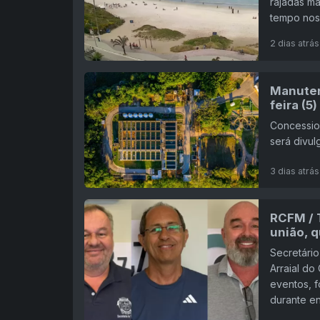
rajadas m
tempo nos
2 dias atrás
Manuten
feira (5
Concessio
será divul
3 dias atrás
RCFM / 
união, 
Secretário
Arraial do
eventos, 
durante en