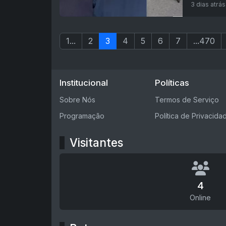
3 dias atrás
1...
2
3
4
5
6
7
...470
Institucional
Políticas
Sobre Nós
Termos de Serviço
Programação
Política de Privacida
Visitantes
4
Online