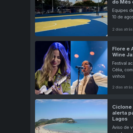
do Mês 
Equipes de
10 de agos
2 dias atrás
Flore e
Wine Ja
Festival a
Célia, com
vinhos
2 dias atrás
Ciclone
alerta p
Lagos
Aviso de v