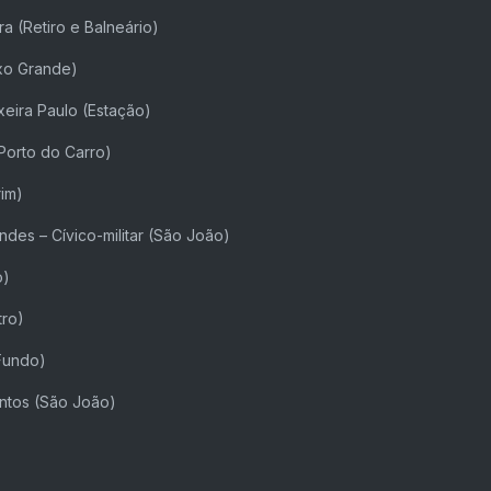
ira (Retiro e Balneário)
ixo Grande)
ixeira Paulo (Estação)
(Porto do Carro)
rim)
endes – Cívico-militar (São João)
o)
tro)
 Fundo)
antos (São João)