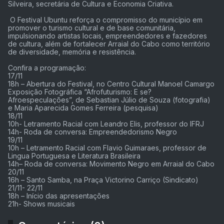
Silveira, secretária de Cultura e Economia Criativa.
O Festival Ubuntu reforça o compromisso do município em
promover o turismo cultural e de base comunitária,
impulsionando artistas locais, empreendedores e fazedores
de cultura, além de fortalecer Arraial do Cabo como território
de diversidade, memória e resistência.
Confira a programação:
17/11
18h – Abertura do Festival, no Centro Cultural Manoel Camargo
Exposição Fotográfica “Afrofuturismo: E se?
Afroespeculações”, de Sebastian Júlio de Souza (fotografia)
e Maria Aparecida Gomes Ferreira (pesquisa)
18/11
10h- Letramento Racial com Leandro Elis, professor do IFRJ
14h- Roda de conversa: Empreendedorismo Negro
19/11
10h – Letramento Racial com Flavio Guimaraes, professor de
Lingua Portuguesa e Literatura Brasileira
14h– Roda de conversa: Movimento Negro em Arraial do Cabo
20/11
16h – Santo Samba, na Praça Victorino Carriço (Sindicato)
21/11- 22/11
18h – Início das apresentações
21h- Shows musicais