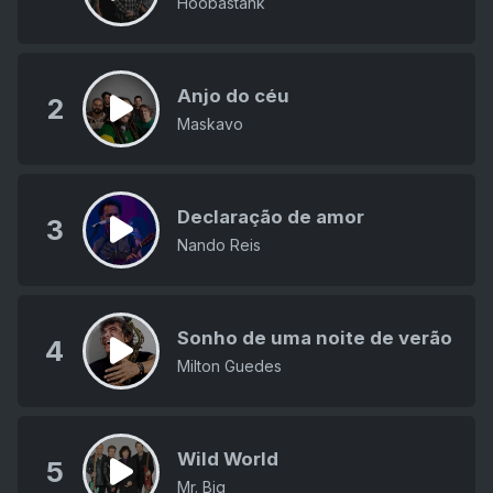
Hoobastank
Anjo do céu
2
Maskavo
Declaração de amor
3
Nando Reis
Sonho de uma noite de verão
4
Milton Guedes
Wild World
5
Mr. Big